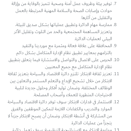
توفير بيئة وظروف عمل آمنة وصحية تتميز بالوقاية من وإزالة
حوادث وإصابات الصحة والسلامة المهنية المرتبطة بالعمل
والتقليل من آثارها.
ممارسة مهام الدائرة وتطبيق عملياتها بشكل صديق للبيئة،
وتعزيز المساهمة المجتمعية والحد من التلوث وتقليل الأثر
البيئي لعمليات الدائرة.
المحافظة على علاقة فعالة ومثمرة مع موردينا والتقيد
بالتزامهم بمعايير تطبيق نظام الإدارة المتكامل بشكل دائم.
الحرص على الاتصال والتواصل والاستشارة فيما يتعلق بتطبيق
نظام الإدارة المتكامل مع جميع المعنيين.
تعزيز ثقافة الابتكار: تلتزم دائرة الاقتصاد والسياحة بتعزيز ثقافة
الابتكار من خلال تشجيع الإبداع والتعلم المستمر والتعاون بين
الوظائف المختلفة، وضمان توليد أفكار وحلول جديدة لتلبية
الاحتياجات المتطورة للعملاء وأصحاب المصلحة.
الاستثمار في قدارات الابتكار: سوف توفر دائرة الاقتصاد والسياحة
الموارد والتدريب والكفاءات اللازمة لتمكين الموظفين والفرق
من المشاركة في أنشطة الابتكار، وضمان أن يصبح الابتكار جزءاً لا
يتجزأ من عمليات الدائرة.
مواءمة الابتكار مع الاستراتيجية التنظيمية: سوف تعمل دائرة