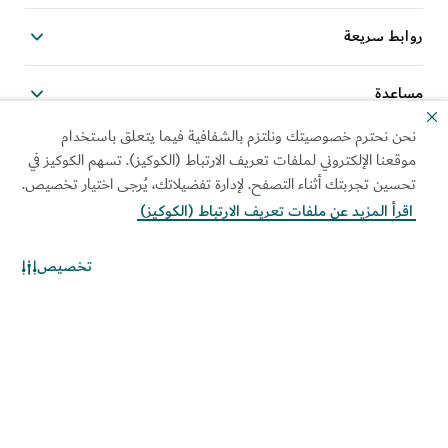
روابط سريعة
مساعدة
نحن نحترم خصوصيتك ونلتزم بالشفافية فيما يتعلق باستخدام
المواقع ذات الصلة
موقعنا الإلكتروني لملفات تعريف الارتباط (الكوكيز). تسهم الكوكيز في
تحسين تجربتك أثناء التصفح. لإدارة تفضيلاتك، يُرجى اختيار تخصيص.
اقرأ المزيد عن ملفات تعريف الارتباط (الكوكيز)
تخصيص
خريطة الموقع
استخدام العلامة المؤسسية
سياسة الكوكيز
الخيارات والتفضيلات الخاصة
بملفات "الكوكيز"
سياسة نظام الإدارة المتكاملة
إشعار الخصوصية
شروط الاستخدام
سياسة حماية المبلغين عن
المخالفات
حقوق الطباعة والنشر محفوظة © 2026. تتم صيانة هذا الموقع