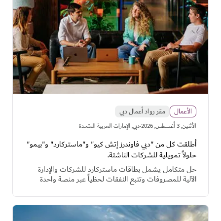
الأعمال
مقر رواد أعمال دبي
·
اﻷثنين, 3 أغسطس, 2026
دبي, الإمارات العربية المتحدة
أطلقت كل من "دبي فاوندرز إتش كيو" و"ماستركارد" و"بيمو"
حلولاً تمويلية للشركات الناشئة.
حل متكامل يشمل بطاقات ماستركارد للشركات والإدارة
الآلية للمصروفات وتتبع النفقات لحظياً عبر منصة واحدة