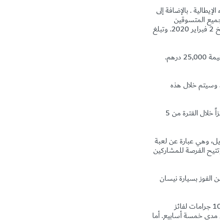
.
بالإضافة إلى
 الرمزية في نافورة الأماني عند إنفاق 200 درهم، علماً بأن جميع المتسوقين
المشتركين في عرض "تسوق. ارم. اربح" سيدخلون تلقائيا على السحب لربح جائزة 25,000 درهم آخر المهرجان، حيث سيتم السحب بتاريخ 2 فبراير 2020. وتبلغ
25,000
درهم.
ون المتسوّقون على موعد مع مفاجآت مهرجان دبي للتسوّق ابتداءً من 2 يناير وحتى 26 يناير 2020، وسيتم خلال هذه
ستتاح الفرصة للمتسوّقين الذين ينفقون 500 درهم في متاجر هوم سنتر على جائزة لإعادة تجديد المنزل، وسيتم اختيار 25 فائزاً خلال الفترة من 5
يل، وهي عبارة عن لعبة
وتتيح الفرصة للمشاركين
ق الراشدية من الفوز بسيارة نيسان
تطرح "جمبو للإلكترونيات" العرض الترويجي" السماء تمطر ذهباً في جمبو"، والذي تمنح من خلاله عملة ذهبية بوزن 10 جرامات لفائز
 من الذهب لكل منهم أسبوعياً على مدى خمسة أسابيع. أما