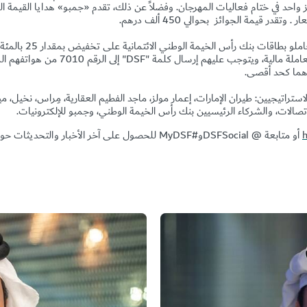
واحد في ختام فعاليات المهرجان. وفضلاً عن ذلك، تقدم «جمبو» هدايا القيمة ا
ار
.
وتقدر قيمة الجوائز بحوالي 450 ألف درهم.
: سيحصل حاملو بطاقات بن
DSF
" إلى الرقم 7010 من ه
ن الشركاء الاستراتيجيين: طيران الإمارات، إعمار مولز، ماجد الفطيم العقارية، مِراس، نخيل
تصالات، والشركاء الرئيسيين بنك رأس الخيمة الوطني، وجمبو للإلكترونيات.
أو
متابعة
@
DSFSocial
و#
MyDSF
للحصول على آخر الأخبار والتحديثات حو