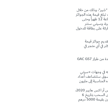
للفوز بـ 1،000،000 نقطة من نقاط تطبيق "شير"، وذلك من خلال
يتم خلاله اختيار 5 فائزين أسبوعياً ليكون المجموع الإجمالي للفائزين 25 فائزاً، حيث تبلغ قيمة هذه الجوائز
2,5 مليون درهم تقريباً. كما قدمت تلك المراكز "تخفيضات لمدة 12 ساعة" في اليوم الأول للمهرجان(الخميس 26 ديسمبر ابتداءً من الساعة 12 ظهراً وحتى
ف، وسيتي سنتر ديرة، وسيتي سنتر
حصل كل شخص أنفق أكثر من 300 درهم في المراكز المشاركة على بطاقة للدخول
قديم جوائز قيمة
درهماً أو أكثر في أي متجر في
ة من طراز
GAC GS7
اعم أو مواقع الترفيه في وجهات «سيتي
لتسوق ستتضاعف أعداد
ة للبطاقات المقدمة بهذه المناسبة إلى مليون
عند إنفاق 300 درهم في دبي فستيفال سيتي مول يمكن للمتسوقين الفوز بجائزة مميزة عبارة عن سيارة لكزس آر اكس هايبر 2020،
كما يمكن مضاعفة فرص الربح عند إنفاق 300 درهم في المطاعم والمقاهي، أو شراء بطاقة الهدايا لفستيفال سيتي بـ 300 درهم. وسيجرى السحب بتاريخ 6
فبراير 2020، وكذلك هناك مهرجان ليغو، الذي يتيح للأطفال الذين يختارون 5-7 أركان بسعر 50 درهما، الفرصة لربح جهاز آي باد أو آي فون بقيمة 5000 درهم