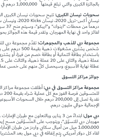
بالجائزة الكبرى والتي تبلغ قيمتها
1,000,000
درهم في نها
سحوبات نيسان الكبرى:
تتيح
نيسان أكس-تريل 2020، نيسان
Kicks
لفائز واحد في نهاية المهرجان. وتقدر قيمة هذه الجوائز بحوالي 5 ملايين د
مجموعة دبي للذهب والمجوهرات:
شخص يشتري مشغو
عطلة نهاية الأسبوع، وسيحصل كلٌ منهم على خمس عملا
جوائز مراكز التسوق
مجموعة مراكز التسوق في دبي:
الإجمالية حوالي مليون درهم.
دبي مول:
1،000،000 ميل من أميال سكاي واردز من طيران 