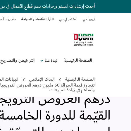
أحدث إرشادات السفر وإجراءات دعم قطاع الأعمال في دبي
زوروا دبي
استثمر في دبي
دائرة الاقتصاد والسياحة
مقر رواد أعم
الصفحة الرئيسية
نبذة عنا
التراخيص والتصاريح
مؤسسة دبي للمهرجانات والتجزئة
اﻷثنين, 27 يناير, 2020
•
دبي
,
الإمارات العربية المتحدة
الصفحة الرئيسية
المركز الإعلامي
البيانات ا
تتجاوز قيمة الجوائز 50 مليون درهم
وتساهم في زيادة المبيعات
درهم العروض الترويجي
القيّمة للدورة الخامس