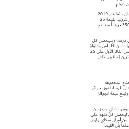
سحوبات نيسان الكبرى الفرصة للمتسوّقين للفوز بسيارة من خمس فئات، وهي نيسان باترول 2020، نيسان باثفايندر 2019،
2020، ونيسان سنترا 2020. ويمكن لأي شخص الدخول في السحب من خلال شراء منتجات غير بترولية بقيمة 25
درهماً من محطات "اينوك" و"ايبكو"، وسيتم منح 37 سيارة خلال سحوبات نيسان الكبرى هذا العام، بالإضافة إلى جائزة نقدية تبلغ 350،000 درهماً ستمنح
المجوهرات فرصاً عديدة للفوز بعملات ذهبية بقيمة إجمالية تبلغ 5 ملايين درهم. وسيحصل كل
جوهرات من الألماس واللؤلؤ
باستخدام بطاقة ائتمانية أو بطاقة خصم من فيزا، أو يشتري عملتين ذهبيتين بقيمة 500 درهم. وسيتم اختيار خمسة فائزين يومياً، وسيحصل الفائز الأول على 25
امس على 5 عملات، وسيتم اختيار ثلاثة فائزين إضافيين خلال
ورها واربح» للفترة ما بين 26 ديسمبر حتى 31 يناير، وتمنح المجموعة
لتسوق المشاركة، فيما سيحصل 5 متسوقين محظوظين على فرصة الفوز بجوائز
1، 18، 25 يناير و1 فبراير في القرية العالمية. وتبلغ قيمة الجوائز
من 350 درهما في دبي مول في سحب "مليونير سكاي واردز من
 المتسوّقين مسح إيصال الشراء باستخدام تطبيق دبي مول. وسيتم خلال هذا السحب اختيار 5 فائزين ليحصل كلٌ منهم على
د من أميال سكاي واردز
 دبي مول. علماً بأنّ القيمة