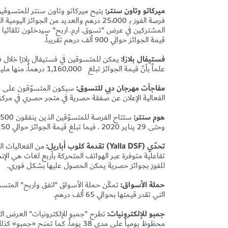
ميركاتو وتاون سنتر:
يتيح ميركاتو وتاون سنتر للمتسوقين فرصة الحصول على خصو
قيمة الجوائز حوالي 900 ألف درهم تقريباً.
فستيفال بلازا:
يمكن للمتسوقين في فستيفال بلازا خلال فترة المهرجان الذين ينفقون 500
علماً بأنّ قيمة الجوائز تبلغ
1,160,000
درهماً. منها مل
مفاجآت مهرجان دبي للتسوق:
الفعالية الإعلان عن صفقة حصرية في متجر حصري في مركز تسوّق محد
هوم سنتر:
وحتى 29 يناير 2020
.
فيما تبلغ قيمة الجوائز حوالي 250 ألف درهم.
تحدّي (
Yalla DSF
) تقدمة كلوب أباريل:
من الفعاليات الج
تفاعلية متوفرة عبر الهواتف المتحركة بأربع لغات هي الإنج
للفوز بجوائز حصرية يمكن الحصول عليها بشكل فوري.
حملة الأسواق:
تمكّن
التي تقدر قيمتها بحوالي 65 ألف درهم.
جمبو للإلكترونيات: