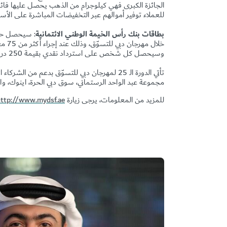
الجائزة الكبرى فهي كيلوجرام من الذهب يحصل عليها فائز 
للعملاء توفير أموالهم عبر التخفيضات المباشرة على الأسع
بطاقات بنك رأس الخيمة الوطني الائتمانية
خلال مهرجان دبي للتسوّق، وذلك عند إجراء أكثر من 75 معاملة مالية، ويتوجب عليهم إرسال كلمة "
وسيحصل كل شخص على استرداد نقدي بقيمة 250 درهما كحد أقصى.
تأتي الدورة الـ 25 لمهرجان دبي للتسوّق بدعم م
مجموعة عبد الواحد الرستماني، سوق دبي الحرة، اينوك، وا
للمزيد من المعلومات، يرجى زيارة
http://www.mydsf.ae