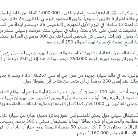
ستتاح الفرصة لزوّار مراكز التسوّق التابعة لماجد الفطيم 
إنفاق أكثر من 300 درهم للدخول في السحب، والذي س
منتصف الليل)، حيث تمكن المتسوقون من الحصول على تخفيضات تصل حتى 90 بالمئة، وذلك في سيتي سنتر مرد
معيصم، وماي سيتي سنتر البرشاء، وسيتي سنتر الشندغة، ومول الإمارات. و
250
ألف درهم.
 نخلة الجميرا، بفعاليات الدورة الخامسة والعشرين لمهرجان دبي للتسوق
عبر ت
يومية فورية بقيمة 250،000 درهم
.
وذلك عند إنفاق 250 
وقين، بما في ذلك سيارة جديدة من طراز جي إم سي
TXL26/
s
وسيارة جديد
تقدم «مراس» 25 بطاقة هدايا بقيمة 1000 درهم يومياً، عند إنفاق 100 درهم في أي من متاجر التجزئة أو المط
»، و«بلوواترز» و«ذا أوتلت فيليدج». وفي اليومين الأخيرين من مهرجان دبي ل
الفائزين ببطاقات هدايا مِراس إلى 50، حيث يصل العدد الإجمالي للفائزين إلى 1000 فائز، كما تصل القيمة الإجمالي
1,160,000
درهم.