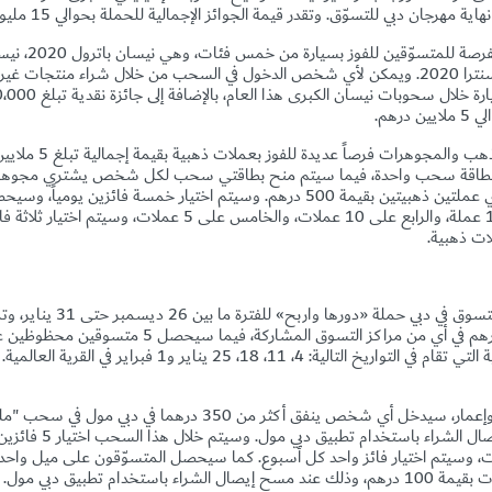
ية مهرجان دبي للتسوّق. وتقدر قيمة الجوائز الإجمالية للحملة بحوالي 15 مليون درهم.
رهم.
تقدّم مجموعة دبي للذهب و
لات ذهبية بقيمة 500 درهم على بطاقة سحب واحدة، فيما سيتم منح بطاقتي سحب لكل شخص يشتري م
عملة ذهبية، والثاني على 20 عملة ذهبية، والثالث على 15 عملة، والرابع على 10 عملات، والخ
ت ذهبية.
أطلقت مجموعة مراكز التسوق في دبي حملة «د
للمتسوقين فرصة الفوز مع كل عملية شراء بقيمة 200 درهم في أي من مراكز ا
نقدية تصل إلى 200,000 درهم خلال السحوبات الأسبوعية التي تقام في التواريخ التالية: 4، 1
ابتداءً من 3 يناير، وبالتعاون مع طيران الإمارات وإعمار، سيدخل أي شخص ينفق أكثر 
مهرجان دبي للتسوّق"، ويتوجب على
الإمارات، وسيتم اختيار فائز واحد كل أسبوع. كما سيحصل المتسوّقون على ميل واح
لقاء كل دولار أمريكي يتم إنفاقه في دبي مول بعد المشتريات بقيمة 100 درهم، وذلك عند مسح إيصال الشراء باستخدام تطبيق