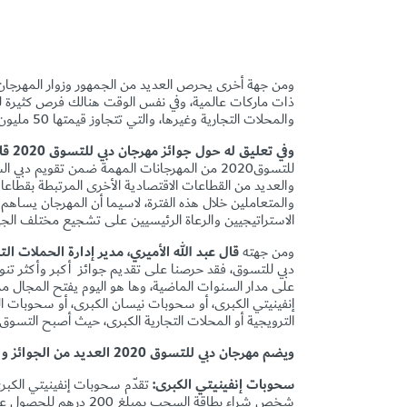
ومن جهة أخرى يحرص العديد من الجمهور وزوار المهرجا
ذات ماركات عالمية، وفي نفس الوقت هنالك فرص كثيرة للفو
والمحلات التجارية وغيرها، والتي تتجاوز قيمتها
50
مليون 
وفي تعليق له حول جوائز مهرجان دبي للتسوق 2020 قال أحمد الخاجة، المدير التنفيذي لمؤسسة دبي للمهرجانات والتجزئة
للتسوق2020 من المهرجانات المهمة ضمن تقويم د
والعديد من القطاعات الاقتصادية الأخرى المرتبطة بقطاع
والمتعاملين خلال هذه الفترة، لاسيما أن المهرجان يساهم
الاستراتيجيين والرعاة الرئيسيين على تشجيع مختلف الج
ومن جهته
قال عبد الله
ال
أميري،
مدير إدارة الحملات ال
دبي للتسوق، فقد حرصنا على تقديم جوائز أكبر وأكثر تنوعا
على مدار السنوات الماضية، وها هو اليوم يفتح المجال م
إنفينيتي الكبرى، أو سحوبات نيسان الكبرى، أو سحوبات ا
الترويجية أو المحلات التجارية الكبرى، حيث أصبح التسو
ويضم مهرجان دبي للتسوق 2020
العديد من الجوائز وا
سحوبات إنفينيتي الكبرى:
تقدّم سحوبات إنفينيتي الكب
شخص شراء بطاقة السحب 