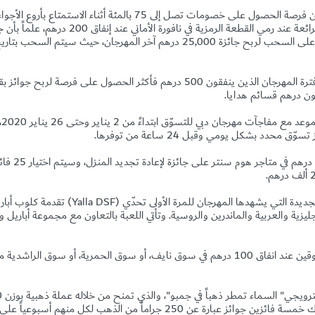
مات تصل إلى 75 بالمئة أثناء الاستمتاع بأروع الأجواء الإيطالية
فرصة الفوز بـ 25،000 درهم والعديد من الجوائز اليومية الرائعة عند رمي القطعة
 درهم فأكثر الحصول على فرصة لربح جوائز بقيمة
يون درهم قسائم هدايا.
سيك
د بشكل يومي وقبل 24 ساعة من توفرها.
ديدة التي يشهدها المهرجان للمرة الأولى تحدّي (
Yalla DSF
) تقدمة كلوب أبار
ليزية والعربية والماندرين والروسية. وتأتي اللعبة بالتعاون مع مجموعة أباريل 
حملة الأسواق "انفق واربح" المتسوقين عند انفاق 100 درهم في سوق نايف، أو سوق الحمرية، أو سو
محظوظ يومياً على مدى 38 يوماً. كما تمنح «جمبو» كذلك خمسة فائزين جوائز عبارة عن 250 جراماً