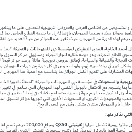
ن والمتسوقين من اقتناص الفرص والعروض الترويجية للحصول على ما يبتغون
ز بجوائز مميّزة رصدها المهرجان، بالإضافة إلى ما يقدمه القطاع الخاص بما في
درهم لهذه الدورة من المهرجان، حيث تغير هذه الجوائز من حياة العديد من الفائ
: "يعدّ 
بي السنوي لقطاع التجزئة، وهو فرصة مثالية لتجار التجزئة ومسؤولي مراكز التسوق و
ات التجزئة والضيافة والسياحة، لإطلاق عروض ترويجية هائلة ورصد جوائز قيمة
 بشكل كبير في زيادة مبيعاتهم. ولهذا، نحرص في كل دورة من دورات المهرجان وب
هات المشاركة على تقديم أفضل الجوائز بما يتناسب مع أهمية هذا المهرجان ال
ترويجية والسحوبات
في مؤسسة دبي للمهرجانات والتجزئة: "احتفاءً بالدورة الخ
ً بما ينسجم مع الاحتفال باليوبيل الفضي لهذا المهرجان الذي ساهم في تغيير حيا
رة أخرى لفائزين جدد لربح جوائز مميزة ستساهم بلاشك في إحداث تغيير في حي
لذهب والمجوهرات الكبرى، أو السحوبات الأخرى التي تجريها مراكز التسوق المش
ق خلال أيام المهرجان مقترن بشكل وثيق مع فرص الربح".
لتي نذكر منها:
رى جائزة يومية تشمل سيارة
إنفينيتي
QX50
ومبلغ
200,000
درهم تمنح لفائ
بمبلغ 200 درهم للحصول على فرصة الفوز بالجائزة اليومية. كما وتتيح سحوبات إنفينيتي الكبرى الف