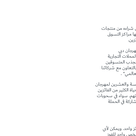
 شراءه من منتجات
ها مراكز التسوق
زين.
مهرجان دبي
المحلات التجارية
 لجذب المتسوقين
التعاون مع شركائنا
عالمي"
.
امسة والعشرين لمهرجان
ة الكثير من الفائزين
اتهم. سواء في سحوبات
اركة في الحملة
ز واحد. ويمكن لأي
رصة لشخص واحد للفوز