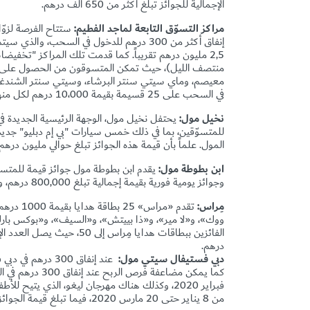
الإجمالية للجوائز تبلغ أكثر من 650 ألف درهم.
مراكز التسوّق التابعة لماجد الفطيم:
في السحب على 25 قسيمة بقيمة 10،000 درهم لكل منها، لتبلغ القيمة الإجمالية لهذه الجوائز
نخيل مول:
يحتفل نخيل مول، الوجهة الرئيسية الجديدة في
للمتسوّقين، بما في ذلك خمس سيارات "بي إم دبليو" جديدة وجوائز 
المول. علماً بأن قيمة هذه الجوائز تبلغ حوالي مليون درهم.
ابن بطوطة مول:
يقدم ابن بطوطة مول جوائز قيمة للمتس
وجوائز يومية فورية بقيمة إجمالية تبلغ 800,000 درهم، وذلك عند إنفاق 250 درهماً في أي متجر من متاجر ابن بطوطة مول.
مِراس:
ووك»، و«لا مير»، و«ذا بييتش»، و«السيف»، و«بوكس بارك
درهم.
دبي فستيفال سيتي مول:
من 8 يناير حتى 20 مارس 2020، فيما تبلغ قيمة الجوائز الإجمالية حوالي