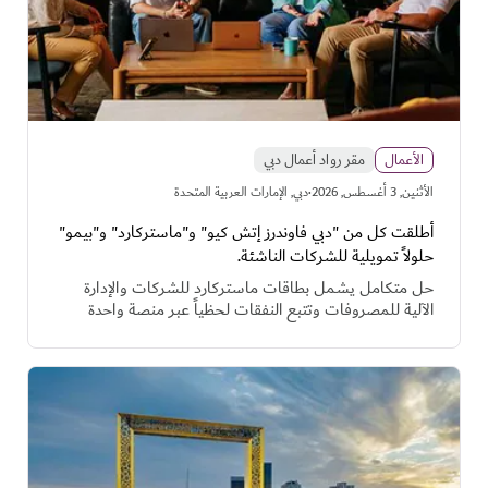
الأعمال
مقر رواد أعمال دبي
·
اﻷثنين, 3 أغسطس, 2026
دبي, الإمارات العربية المتحدة
أطلقت كل من "دبي فاوندرز إتش كيو" و"ماستركارد" و"بيمو"
حلولاً تمويلية للشركات الناشئة.
حل متكامل يشمل بطاقات ماستركارد للشركات والإدارة
الآلية للمصروفات وتتبع النفقات لحظياً عبر منصة واحدة