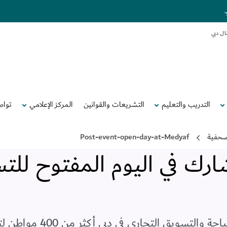
.
ال دبي
التدريب والتعليم
التشريعات والقوانين
المركز الإعلامي
تواص
لصحفية
Post-event-open-day-at-Medyaf
 مواطن شارك في اليوم المفتوح ل
استقبلت "كلية دبي للسياحة" التابع