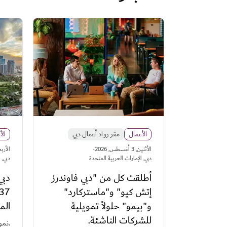
الأعمال
مقر رواد أعمال دبي
الأ
·
اﻷثنين, 3 أغسطس, 2026
اﻷربعاء, 29 ي
دبي, الإمارات العربية المتحدة
دبي, 
أطلقت كل من "دبي فاوندرز
دبي
إتش كيو" و"ماستركارد"
و"بيمو" حلولاً تمويلية
الم
للشركات الناشئة.