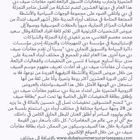
المتميزة وتجارب وفعاليات التسوق الرائعة.تعود مفاجآت صيف دبي
هذا العام في دورتها العشرين لتضم تشكيلة من أفضل متاجر التجزئة
في دبي ولتلقي الضوء على مجموعة الوجهات السياحية والأنشطة
الممتعة المتاحة في مختلف أرجاء المدينة خلال أشهر الصيف ابتداءً من
فعاليات المراكز التجارية، مروراً بالحفلات الموسيقية ووصولاً إلى
عروض الشخصيات الكرتونية التي تلائم كافة افراد العائلة.وقال سعيد
محمد معصم الفلاسي، مدير تنفيذي إدارة التجزئة والشراكات
الإستراتيجية في مؤسسة دبي للمهرجانات والتجزئة، إحدى مؤسسات
دائرة السياحة والتسويق التجاري بدبي: "يسرنا أن نقدم مفاجآت صيف
دبي مرة أخرى هذا العام لنقدم للجميع في مختلف أرجاء المدينة على
مدى ستة أسابيع عروضا لا تنسى من التخفيضات والفعاليات الرائعة.
وحيث أن مفاجآت صيف دبي قد أعادت تعريف مفهوم موسم الصيف
من خلال عروض التجزئة والأنشطة الترفيهية الفريدة من نوعها، فلا بد
أن تكون الدورة العشرين أكثر روعة وتميزاً، وأنا على ثقة من أنها
ستجعل دبي الوجهة الأمثل خلال هذا الصيف.واحتفاء بالعروض
التروجية المتميزة على امتداد مدينة دبي، ستقوم مفاجآت صيف دبي
بإطلاق بطاقة التخفيضات الأولى الخاصة بها تحت اسم "بطاقة صيف
دبي" لتمنح المتسوقين تخفيضات تصل إلى خمسين بالمائة في ما يزيد
عن 28 وجهة سياحية مختلفة في مختلف أرجاء دبي. استمتع بلمسة من
عالم بوليوود الساحر أو أطلق العنان للبطل الخارق الكامن في داخلك
مع "آي أم جي عالم من المغامرات"، كل ذلك بأسعار دون القيمة
الاعتيادية خلال هذا الصيف.وسيكون من الممكن شراء بطاقة مفاجآت
صيف دبي من خلال الموقع الإلكتروني
www.dubaisummersurprisespass.com بالإضافة إلى مختلف