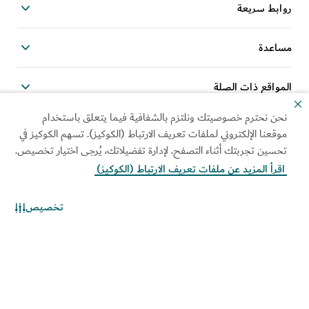
روابط سريعة
مساعدة
المواقع ذات الصلة
نحن نحترم خصوصيتك ونلتزم بالشفافية فيما يتعلق باستخدام
موقعنا الإلكتروني لملفات تعريف الارتباط (الكوكيز). تسهم الكوكيز في
تحسين تجربتك أثناء التصفح. لإدارة تفضيلاتك، يُرجى اختيار تخصيص.
خريطة الموقع
استخدام العلامة المؤسسية
اقرأ المزيد عن ملفات تعريف الارتباط (الكوكيز)
سياسة الكوكيز
الخيارات والتفضيلات الخاصة
بملفات "الكوكيز"
تخصيص
سياسة نظام الإدارة المتكاملة
إشعار الخصوصية
شروط الاستخدام
سياسة حماية المبلغين عن
المخالفات
حقوق الطباعة والنشر محفوظة © 2026. تتم صيانة هذا الموقع
بواسطة دائرة الاقتصاد والسياحة بدبي.