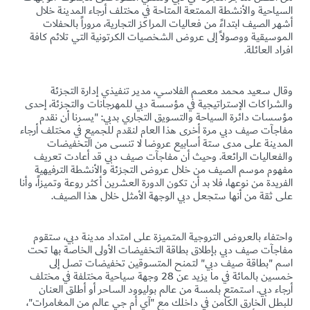
السياحية والأنشطة الممتعة المتاحة في مختلف أرجاء المدينة خلال
أشهر الصيف ابتداءً من فعاليات المراكز التجارية، مروراً بالحفلات
الموسيقية ووصولاً إلى عروض الشخصيات الكرتونية التي تلائم كافة
افراد العائلة.
وقال سعيد محمد معصم الفلاسي، مدير تنفيذي إدارة التجزئة
والشراكات الإستراتيجية في مؤسسة دبي للمهرجانات والتجزئة، إحدى
مؤسسات دائرة السياحة والتسويق التجاري بدبي: "يسرنا أن نقدم
مفاجآت صيف دبي مرة أخرى هذا العام لنقدم للجميع في مختلف أرجاء
المدينة على مدى ستة أسابيع عروضا لا تنسى من التخفيضات
والفعاليات الرائعة. وحيث أن مفاجآت صيف دبي قد أعادت تعريف
مفهوم موسم الصيف من خلال عروض التجزئة والأنشطة الترفيهية
الفريدة من نوعها، فلا بد أن تكون الدورة العشرين أكثر روعة وتميزاً، وأنا
على ثقة من أنها ستجعل دبي الوجهة الأمثل خلال هذا الصيف.
واحتفاء بالعروض التروجية المتميزة على امتداد مدينة دبي، ستقوم
مفاجآت صيف دبي بإطلاق بطاقة التخفيضات الأولى الخاصة بها تحت
اسم "بطاقة صيف دبي" لتمنح المتسوقين تخفيضات تصل إلى
خمسين بالمائة في ما يزيد عن 28 وجهة سياحية مختلفة في مختلف
أرجاء دبي. استمتع بلمسة من عالم بوليوود الساحر أو أطلق العنان
للبطل الخارق الكامن في داخلك مع "آي أم جي عالم من المغامرات"،