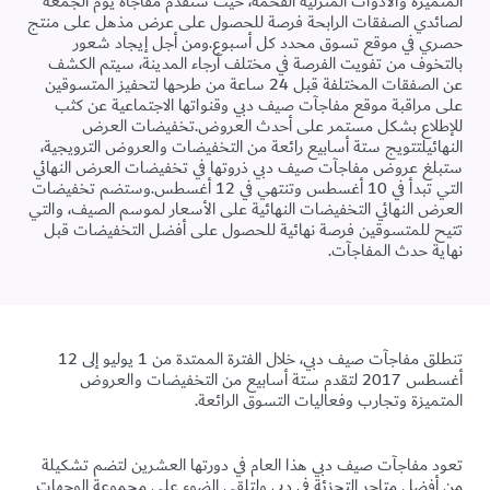
المتميزة والأدوات المنزلية الفخمة، حيث ستقدم مفاجأة يوم الجمعة
لصائدي الصفقات الرابحة فرصة للحصول على عرض مذهل على منتج
حصري في موقع تسوق محدد كل أسبوع.ومن أجل إيجاد شعور
بالتخوف من تفويت الفرصة في مختلف أرجاء المدينة، سيتم الكشف
عن الصفقات المختلفة قبل 24 ساعة من طرحها لتحفيز المتسوقين
على مراقبة موقع مفاجآت صيف دبي وقنواتها الاجتماعية عن كثب
للإطلاع بشكل مستمر على أحدث العروض.تخفيضات العرض
النهائيلتتويج ستة أسابيع رائعة من التخفيضات والعروض الترويجية،
ستبلغ عروض مفاجآت صيف دبي ذروتها في تخفيضات العرض النهائي
التي تبدأ في 10 أغسطس وتنتهي في 12 أغسطس.وستضم تخفيضات
العرض النهائي التخفيضات النهائية على الأسعار لموسم الصيف، والتي
تتيح للمتسوقين فرصة نهائية للحصول على أفضل التخفيضات قبل
نهاية حدث المفاجآت.
تنطلق مفاجآت صيف دبي، خلال الفترة الممتدة من 1 يوليو إلى 12
أغسطس 2017 لتقدم ستة أسابيع من التخفيضات والعروض
المتميزة وتجارب وفعاليات التسوق الرائعة.
تعود مفاجآت صيف دبي هذا العام في دورتها العشرين لتضم تشكيلة
من أفضل متاجر التجزئة في دبي ولتلقي الضوء على مجموعة الوجهات