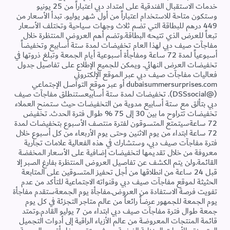
خدمات الاستقبال الفندقية على امتداد دبي اعتباراً من 25 يونيو
وستكون متاحة للاستخدام اعتباراً من أول شهر يوليو. تبدأ الأسعار من
449 درهم للبطاقة التي تضم ثلاث وجهات سياحية وتختلف الأسعار
تبعاً للعرض الذي تتيحه البطاقة.وتضم أهم العروض المنتظرة خلال
مفاجآت صيف دبي لهذا العام تخفيضات لمدة ستة أسابيع وتخفيضاً
أسبوعياً لمدة 72 ساعة ومفاجأة أسبوعية أيام الجمعة وتبلغ ذروتها في
تخفيضات العرض النهائي. ويمكن للجميع الإطلاع على تفاصيل جدول
فعاليات مفاجآت صيف دبي عبر الموقع الإلكتروني
dubaisummersurprises.com أو عبر موقع التواصل الإجتماعي
(@DSSsocial). تخفيضات لمدة ستة أسابيعستنطلق مفاجآت صيف
دبي بتألق مع ستة أسابيع مدوية من التخفيضات حيث ستمنح العملاء
تخفيضات تتراوح ما بين 30 إلى 75 % طوال فترة الحدث. تخفيض
72 ساعةسيتمتع المتسوقون لفترة منتصف الأسبوع بتخفيضات لمدة
72 ساعة ابتداء من يوم الاثنين وحتى يوم الأربعاء من كل أسبوع خلال
فترة مفاجآت صيف دبي، وستشارك في هذه الفعالية علامات تجارية
معروفة من خلال تقديمها لتخفيضات إضافية على الأسعار المخفضة
القائمة.ولن يتم الكشف عن تفاصيل العروض المنتظرة بفارغ الصبر إلا
قبل 24 ساعة من انطلاقها من أجل تحفيز المتسوقين على المتابعة
الحثيثة لموقع مفاجآت صيف دبي وقنواته الاجتماعية للتأكد من عدم
تفويت فرصة الاستفادة من العروض.مفاجأة يوم الجمعةستقدم مفاجأة
يوم الجمعة للجمهور عرضاً رائعاً من عالم متاجر التجزئة في كل يوم
جمعة طوال فترة مفاجآت صيف دبي ابتداء من 7 يوليو القادم.وتمتد
قائمة المنتجات المعروضة من عالم الأزياء الراقية إلى أدوات التجميل