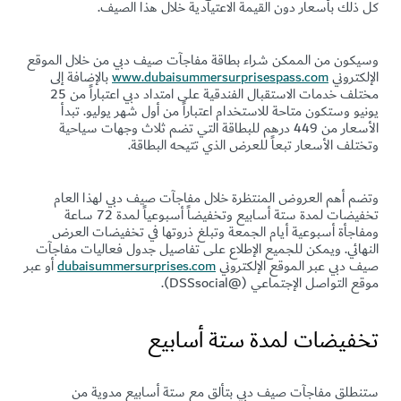
كل ذلك بأسعار دون القيمة الاعتيادية خلال هذا الصيف.
وسيكون من الممكن شراء بطاقة مفاجآت صيف دبي من خلال الموقع
الإلكتروني
www.dubaisummersurprisespass.com
بالإضافة إلى
مختلف خدمات الاستقبال الفندقية على امتداد دبي اعتباراً من 25
يونيو وستكون متاحة للاستخدام اعتباراً من أول شهر يوليو. تبدأ
الأسعار من 449 درهم للبطاقة التي تضم ثلاث وجهات سياحية
وتختلف الأسعار تبعاً للعرض الذي تتيحه البطاقة.
وتضم أهم العروض المنتظرة خلال مفاجآت صيف دبي لهذا العام
تخفيضات لمدة ستة أسابيع وتخفيضاً أسبوعياً لمدة 72 ساعة
ومفاجأة أسبوعية أيام الجمعة وتبلغ ذروتها في تخفيضات العرض
النهائي. ويمكن للجميع الإطلاع على تفاصيل جدول فعاليات مفاجآت
صيف دبي عبر الموقع الإلكتروني
dubaisummersurprises.com
أو عبر
موقع التواصل الإجتماعي (@DSSsocial).
تخفيضات لمدة ستة أسابيع
ستنطلق مفاجآت صيف دبي بتألق مع ستة أسابيع مدوية من