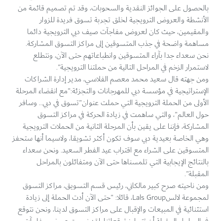
بالحصول على الجوائز النقدية والسحوبات، وقد تم تصميم قائمة من
الأنشطة والعروض الترويجية لخلق تجربة تسوق فريدة للزوار
والمقيمين، حيث كان لعروض مفاجآت صيف دبي الترويجية دائما
مساهمة واضحة في جذب المتسوقين إلى مراكز التسوق المشاركة.
نحن سعداء جدا بآراء المتسوقين وانطباعاتهم حتى الآن، ونتطلع
لاستمرار الزخم في المراحل التالية من حملتنا الترويجية".
ومن جهته قال سعيد محمد معصم الفلاسي، مدير إدارة الشراكات
الإستراتيجية في مؤسسة دبي للمهرجانات والتجزئة:"مع انقضاء المرحلة
الأولى من الحملة الترويجية التي حملت عنوان"تسوق في دبي.. وسافر
حول العالم"، والتي ساهمت في زيادة الحركة في مراكز التسوق
المشاركة، فإننا على يقين بأن المرحلة الثانية من الحملات الترويجية
وهي الخاصة بعيدية دبي سوف تكون أكثر تشويقا، ولاسيما أنها ستحفز
المتسوقين على الشراء مع اقتراب عيد الفطر السعيد. ونحن سعداء
بالنتائج الإيجابية التي تلمسناها حتى الآن ومتفائلون بالمراحل
المقبلة".
ومن ناحيته صرح كبير مالكاني، رئيس قسم التسويق، مراكز التسوق
لمجموعة لالسLals Group، قائلا: "حتى الآن أدت الحملة إلى زيادة
استثنائية في المبيعات والإقبال على مراكز التسوق لدينا، ونحن نتوقع