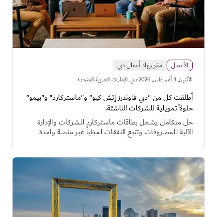
الأعمال
مقر رواد أعمال دبي
·
اﻷثنين, 3 أغسطس, 2026
دبي, الإمارات العربية المتحدة
أطلقت كل من "دبي فاوندرز إتش كيو" و"ماستركارد" و"بيمو"
حلولاً تمويلية للشركات الناشئة.
حل متكامل يشمل بطاقات ماستركارد للشركات والإدارة
الآلية للمصروفات وتتبع النفقات لحظياً عبر منصة واحدة