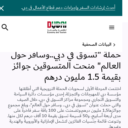
أحدث إرشادات السفر وإجراءات دعم قطاع الأعمال في دبي
.
دائرة الاقتصاد والسياحة بدبي
اﻷربعاء, 24 يونيو, 2015
•
دبي
,
الإمارات العربية المتحدة
البيانات الصحفية
حملة "تسوق في دبي..وسافر حول
العالم" منحت المتسوقين جوائز
بقيمة 1.5 مليون درهم
اختتمت المرحلة الأولى لسحوبات الحملة الترويجية التي أطلقتها
مؤسسة دبي للمهرجانات والتجزئة، إحدى مؤسسات دائرة السياحة
والتسويق التجاري ومجموعة مراكز التسوق في دبي، خلال الصيف
والتي حملت عنوان "تسوق في دبي.. وسافر حول العالم"، وبلغ مجموع
جوائزها1,5 مليون درهم،وتضمنت على 100 باقة سفر فاخرة على
مدى أربعة أسابيع، و50 قسيمة تسوق بقيمة 10 آلاف درهم لكل منها.
وتنوعت قائمة جنسيات الفائزين لتشمل الإماراتية والأوروبية والهندية
وغيرها.