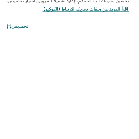
تحسين تجربتك أثناء التصفح. لإدارة تفضيلاتك، يُرجى اختيار تخصيص.
مساعدة
اقرأ المزيد عن ملفات تعريف الارتباط (الكوكيز)
المواقع ذات الصلة
تخصيص
خريطة الموقع
استخدام العلامة المؤسسية
سياسة الكوكيز
الخيارات والتفضيلات الخاصة
بملفات "الكوكيز"
سياسة نظام الإدارة المتكاملة
إشعار الخصوصية
شروط الاستخدام
سياسة حماية المبلغين عن
المخالفات
حقوق الطباعة والنشر محفوظة © 2026. تتم صيانة هذا الموقع
بواسطة دائرة الاقتصاد والسياحة بدبي.
آخر تحديث للموقع 2026/08/07