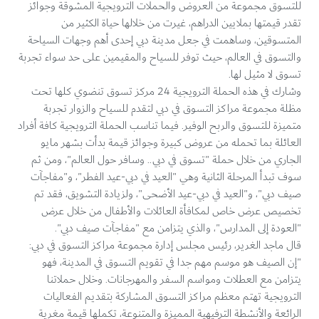
للتسوق مجموعة من العروض والحملات الترويجية المشوقة وجوائز
تقدر قيمتها بملايين الدراهم، غيرت من خلالها حياة الكثير من
المتسوقين، وساهمت في جعل مدينة دبي إحدى أهم وجهات السياحة
والتسوق في العالم، حيث توفر للسياح والمقيمين على حد سواء تجربة
تسوق لا مثيل لها.
وشارك في هذه الحملة الترويجية 24 مركز تسوق تنضوي كلها تحت
مظلة مجموعة مراكز التسوق في دبي لتقدم للسياح والزوار تجربة
متميزة للتسوق والربح الوفير. فيما تناسب الحملة الترويجية كافة أفراد
العائلة بما تحمله من عروض كبيرة وجوائز قيمة بدأت بشهر مايو
الجاري من خلال حملة "تسوق في دبي.. وسافر حول العالم"، ومن ثم
سوف تبدأ المرحلة الثانية وهي "العيد في دبي-عيد الفطر"، و"مفاجآت
صيف دبي"، و"العيد في دبي-عيد الأضحى"، ولزيادة التشويق، فقد تم
تخصيص عرض خاص لمكافأة العائلات والأطفال من خلال عرض
"العودة إلى المدارس"، والذي يتزامن مع "مفاجآت صيف دبي".
قال ماجد الغرير، رئيس مجلس إدارة مجموعة مراكز التسوق في دبي:
"إن الصيف هو موسم مهم جدا في تقويم التسوق في المدينة، فهو
يتزامن مع العطلات ومواسم السفر والمهرجانات. وخلال حملاتنا
الترويجية تهتم معظم مراكز التسوق المشاركة بتقديم الفعاليات
الرائعة والأنشطة الترفيهية المميزة والمتنوعة، تكملها قيمة مغرية