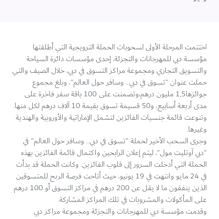
اختتمت المرحلة الأولى لسحوبات الحملة الترويجية التي أطلقتها
مؤسسة دبي للمهرجانات والتجزئة، إحدى مؤسسات دائرة السياحة
والتسويق التجاري ومجموعة مراكز التسوق في دبي، خلال الصيف والتي
حملت عنوان "تسوق في دبي.. وسافر حول العالم"، وبلغ مجموع
جوائزها1,5 مليون درهم،وتضمنت على 100 باقة سفر فاخرة على
مدى أربعة أسابيع، و50 قسيمة تسوق بقيمة 10 آلاف درهم لكل منها.
وتنوعت قائمة جنسيات الفائزين لتشمل الإماراتية والأوروبية والهندية
وغيرها.
وجرى السحب الأخير لحملة "تسوق في دبي.. وسافر حول العالم" في
"دبي آوتليت مول"، ليتم إعلان الرابحين واكتمال قائمة الفائزين بهذه
الحملة التي أدخلت السرور إلى قلوب الفائزين. وكانت الحملة قد بدأت
في 24 مايو وانتهت في 19 يونيو، حيث أتاحت فرصة الربح للمتسوقين
الذين ينفقون ما لا يقل عن 200 درهم في مراكز التسوق أو 100 درهم
على المأكولات والمشروبات في تلك المراكز المشاركة.
وقدمت مؤسسة دبي للمهرجانات والتجزئة ومجموعة مراكز دبي