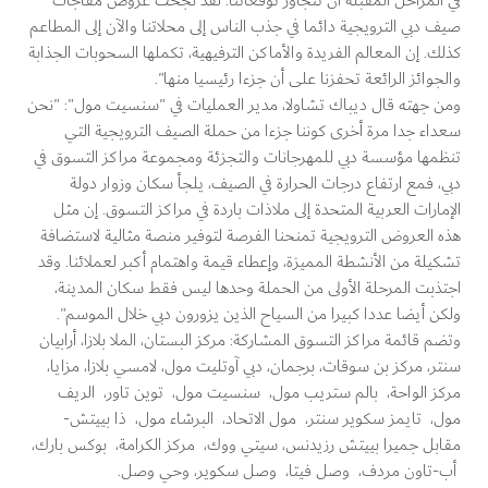
في المراحل المقبلة أن تتجاوز توقعاتنا. لقد نجحت عروض مفاجآت
صيف دبي الترويجية دائما في جذب الناس إلى محلاتنا والآن إلى المطاعم
كذلك. إن المعالم الفريدة والأماكن الترفيهية، تكملها السحوبات الجذابة
والجوائز الرائعة تحفزنا على أن جزءا رئيسيا منها".
ومن جهته قال ديباك تشاولا، مدير العمليات في "سنسيت مول": "نحن
سعداء جدا مرة أخرى كوننا جزءا من حملة الصيف الترويجية التي
تنظمها مؤسسة دبي للمهرجانات والتجزئة ومجموعة مراكز التسوق في
دبي، فمع ارتفاع درجات الحرارة في الصيف، يلجأ سكان وزوار دولة
الإمارات العربية المتحدة إلى ملاذات باردة في مراكز التسوق. إن مثل
هذه العروض الترويجية تمنحنا الفرصة لتوفير منصة مثالية لاستضافة
تشكيلة من الأنشطة المميزة، وإعطاء قيمة واهتمام أكبر لعملائنا. وقد
اجتذبت المرحلة الأولى من الحملة وحدها ليس فقط سكان المدينة،
ولكن أيضا عددا كبيرا من السياح الذين يزورون دبي خلال الموسم".
وتضم قائمة مراكز التسوق المشاركة: مركز البستان، الملا بلازا، أرابيان
سنتر، مركز بن سوقات، برجمان، دبي آوتليت مول، لامسي بلازا، مزايا،
مركز الواحة، بالم ستريب مول، سنسيت مول، توين تاور، الريف
مول، تايمز سكوير سنتر، مول الاتحاد، البرشاء مول، ذا بييتش-
مقابل جميرا بييتش رزيدنس، سيتي ووك، مركز الكرامة، بوكس بارك،
أب-تاون مردف، وصل فيتا، وصل سكوير، وحي وصل.